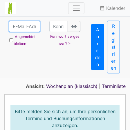
Kalender
date_range
R
A
e
n
Kennwort verges
Angemeldet
gi
m
sen? >
bleiben
st
el
ri
de
er
n
en
Ansicht:
Wochenplan (klassisch)
|
Terminliste
Bitte melden Sie sich an, um Ihre persönlichen
Termine und Buchungsinformationen
anzuzeigen.