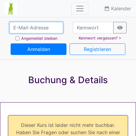
Kalender
date_range
Kennwort vergessen? >
Angemeldet bleiben
Anmelden
Registrieren
Buchung & Details
Dieser Kurs ist leider nicht mehr buchbar.
Haben Sie Fragen oder suchen Sie nach einer