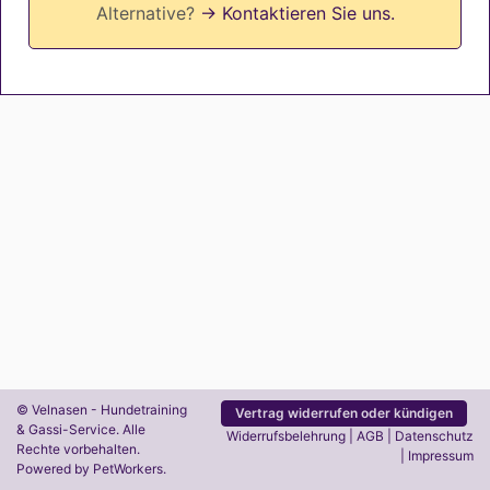
Alternative?
→ Kontaktieren Sie uns.
© Velnasen - Hundetraining
Vertrag widerrufen oder kündigen
& Gassi-Service. Alle
Widerrufsbelehrung
|
AGB
|
Datenschutz
Rechte vorbehalten.
|
Impressum
Powered by
PetWorkers
.